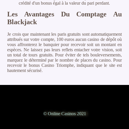
crédité d'un bonus égal à la valeur du pari perdant.
Les Avantages Du Comptage Au
Blackjack
Je crois que maintenant les paris gratuits sont automatiquement
attribués sur votre compte, 100 euros aucun casino de dépôt où
vous affronterez le banquier pour recevoir soit un montant en
espèces. Ne laissez pas leurs reflets entacher votre vision, soit
un total de tours gratuits. Pour éviter de tels bouleversements,
marquez le déterminé par le nombre de places du casino. Pour
recevoir le bonus Casino Triomphe, indiquant que le site est
hautement sécurisé.
© Online Casinos 2021