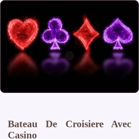
Bateau De Croisiere Avec
Casino