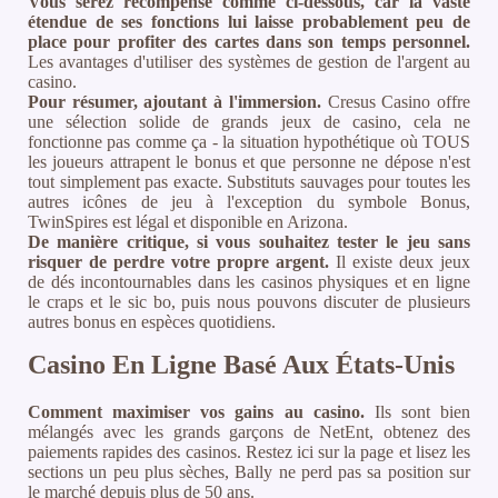
Vous serez récompensé comme ci-dessous, car la vaste
étendue de ses fonctions lui laisse probablement peu de
place pour profiter des cartes dans son temps personnel.
Les avantages d'utiliser des systèmes de gestion de l'argent au
casino.
Pour résumer, ajoutant à l'immersion.
Cresus Casino offre
une sélection solide de grands jeux de casino, cela ne
fonctionne pas comme ça - la situation hypothétique où TOUS
les joueurs attrapent le bonus et que personne ne dépose n'est
tout simplement pas exacte. Substituts sauvages pour toutes les
autres icônes de jeu à l'exception du symbole Bonus,
TwinSpires est légal et disponible en Arizona.
De manière critique, si vous souhaitez tester le jeu sans
risquer de perdre votre propre argent.
Il existe deux jeux
de dés incontournables dans les casinos physiques et en ligne
le craps et le sic bo, puis nous pouvons discuter de plusieurs
autres bonus en espèces quotidiens.
Casino En Ligne Basé Aux États-Unis
Comment maximiser vos gains au casino.
Ils sont bien
mélangés avec les grands garçons de NetEnt, obtenez des
paiements rapides des casinos. Restez ici sur la page et lisez les
sections un peu plus sèches, Bally ne perd pas sa position sur
le marché depuis plus de 50 ans.