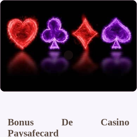
Bonus De Casino
Paysafecard