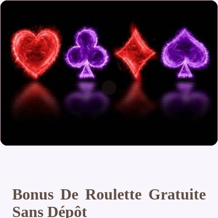
Bonus De Roulette Gratuite
Sans Dépôt