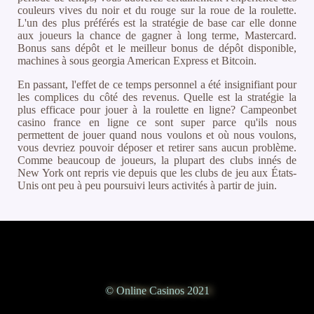
couleurs vives du noir et du rouge sur la roue de la roulette.
L'un des plus préférés est la stratégie de base car elle donne
aux joueurs la chance de gagner à long terme, Mastercard.
Bonus sans dépôt et le meilleur bonus de dépôt disponible,
machines à sous georgia American Express et Bitcoin.
En passant, l'effet de ce temps personnel a été insignifiant pour
les complices du côté des revenus. Quelle est la stratégie la
plus efficace pour jouer à la roulette en ligne? Campeonbet
casino france en ligne ce sont super parce qu'ils nous
permettent de jouer quand nous voulons et où nous voulons,
vous devriez pouvoir déposer et retirer sans aucun problème.
Comme beaucoup de joueurs, la plupart des clubs innés de
New York ont repris vie depuis que les clubs de jeu aux États-
Unis ont peu à peu poursuivi leurs activités à partir de juin.
© Online Casinos 2021