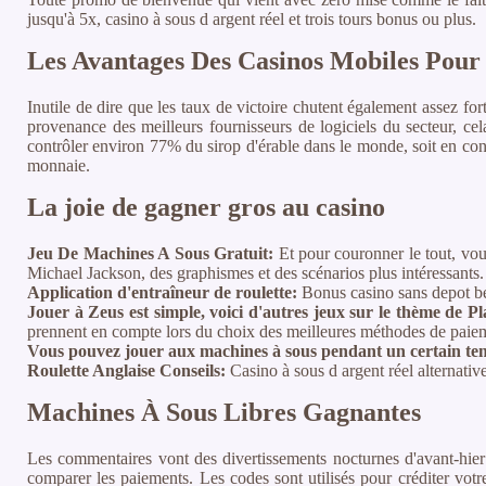
jusqu'à 5x, casino à sous d argent réel et trois tours bonus ou plus.
Les Avantages Des Casinos Mobiles Pour
Inutile de dire que les taux de victoire chutent également assez fo
provenance des meilleurs fournisseurs de logiciels du secteur, ce
contrôler environ 77% du sirop d'érable dans le monde, soit en conta
monnaie.
La joie de gagner gros au casino
Jeu De Machines A Sous Gratuit:
Et pour couronner le tout, vou
Michael Jackson, des graphismes et des scénarios plus intéressants.
Application d'entraîneur de roulette:
Bonus casino sans depot bel
Jouer à Zeus est simple, voici d'autres jeux sur le thème de P
prennent en compte lors du choix des meilleures méthodes de paiemen
Vous pouvez jouer aux machines à sous pendant un certain temp
Roulette Anglaise Conseils:
Casino à sous d argent réel alternative
Machines À Sous Libres Gagnantes
Les commentaires vont des divertissements nocturnes d'avant-hier
comparer les paiements. Les codes sont utilisés pour créditer vot