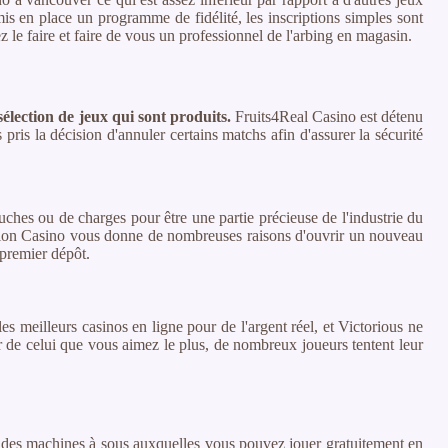
is en place un programme de fidélité, les inscriptions simples sont
 le faire et faire de vous un professionnel de l'arbing en magasin.
élection de jeux qui sont produits.
Fruits4Real Casino est détenu
ris la décision d'annuler certains matchs afin d'assurer la sécurité
ches ou de charges pour être une partie précieuse de l'industrie du
nsion Casino vous donne de nombreuses raisons d'ouvrir un nouveau
 premier dépôt.
s meilleurs casinos en ligne pour de l'argent réel, et Victorious ne
r de celui que vous aimez le plus, de nombreux joueurs tentent leur
urs des machines à sous auxquelles vous pouvez jouer gratuitement en