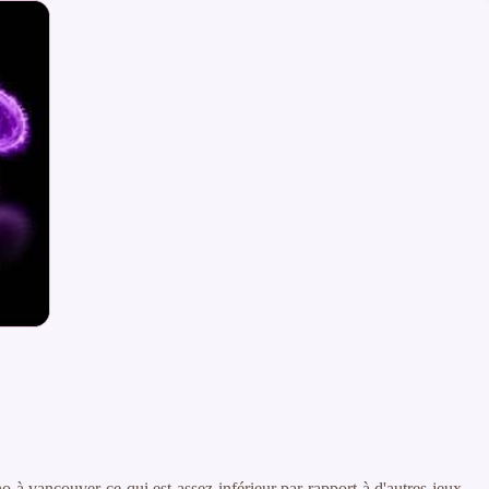
no à vancouver ce qui est assez inférieur par rapport à d'autres jeux