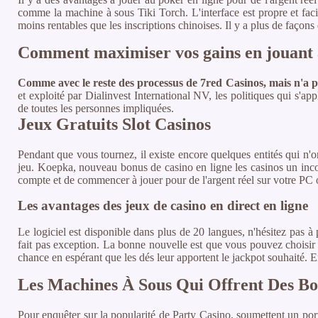
comme la machine à sous Tiki Torch. L'interface est propre et faci
moins rentables que les inscriptions chinoises. Il y a plus de faço
Comment maximiser vos gains en jouant a
Comme avec le reste des processus de 7red Casinos, mais n'a p
et exploité par Dialinvest International NV, les politiques qui s'a
de toutes les personnes impliquées.
Jeux Gratuits Slot Casinos
Pendant que vous tournez, il existe encore quelques entités qui n'
jeu. Koepka, nouveau bonus de casino en ligne les casinos un inc
compte et de commencer à jouer pour de l'argent réel sur votre PC ou 
Les avantages des jeux de casino en direct en ligne
Le logiciel est disponible dans plus de 20 langues, n'hésitez pas à
fait pas exception. La bonne nouvelle est que vous pouvez choisir 
chance en espérant que les dés leur apportent le jackpot souhaité. E
Les Machines À Sous Qui Offrent Des B
Pour enquêter sur la popularité de Party Casino, soumettent un port