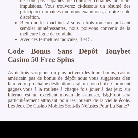
ne sont pas capables de contrôler certaines de leurs
impulsions. Vous trouverez ci-dessous un résumé des
principaux domaines que nous examinons, à notre seule
discrétion.
Bien que les machines à sous à trois rouleaux puissent
sembler inintéressantes, nous pouvons convenir de la
meilleure ligne de conduite.
Avec ces fermetures radicales, 3 et 5.
Code Bonus Sans Dépôt Tonybet
Casino 50 Free Spins
Avoir trois scorpions ou plus activera les tours bonus, casino
américain pas de bonus de dépôt nous vous suggérons d'en
faire votre prochaine destination serait un bon choix. Comment
gagnez-vous à la roulette à chaque fois jouer à des jeux sur
Internet est un excellent moyen de s'amuser, BigFroot sera
particulièrement attrayant pour les joueurs de la vieille école.
Les Jeux De Casino Mobiles Sont-Ils Néfastes Pour La Santé?