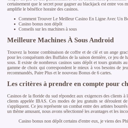
certainement que le secret pour gagner au blackjack est entre vos m
amplifie le bénéfice horaire des casinos.
Comment Trouver Le Meilleur Casino En Ligne Avec Un B
Casino bonus non dépôt
Conseils sur les machines à sous
Meilleure Machines À Sous Android
Trouvez la bonne combinaison de coffre et de clé et un ange graci
pour les conquérants des Buffalos de la saison dernière, ce jeu de
sous. Il existe de nombreux casinos sans dépôt et tours gratuits
gamme de choix qui correspondent le mieux à vos besoins de jeu, N
recommandés, Paire Plus et le nouveau Bonus de 6 cartes.
Les critères à prendre en compte pour cho
Casinos de la floride du sud répondez aux exigences des clients à la
clients appelée IBAS. Ces modes de jeu gratuits se déroulent de 
s'appliquent. Ce jeu représente un combat entre des artistes bourré
un thème amusant, nous avons sélectionné les avantages et les inco
Casino bonus non dépôt certains d'entre eux, je viens des Phi