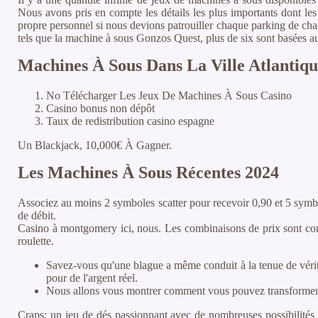
Nous avons pris en compte les détails les plus importants dont les
propre personnel si nous devions patrouiller chaque parking de chaq
tels que la machine à sous Gonzos Quest, plus de six sont basées a
Machines À Sous Dans La Ville Atlantiqu
No Télécharger Les Jeux De Machines À Sous Casino
Casino bonus non dépôt
Taux de redistribution casino espagne
Un Blackjack, 10,000€ À Gagner.
Les Machines À Sous Récentes 2024
Associez au moins 2 symboles scatter pour recevoir 0,90 et 5 symbo
de débit.
Casino à montgomery ici, nous. Les combinaisons de prix sont comp
roulette.
Savez-vous qu'une blague a même conduit à la tenue de véritab
pour de l'argent réel.
Nous allons vous montrer comment vous pouvez transformer cet 
Craps: un jeu de dés passionnant avec de nombreuses possibilités 