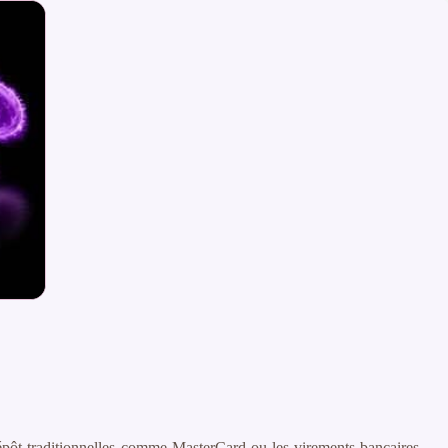
dépôt traditionnelles comme MasterCard ou les virements bancaires.