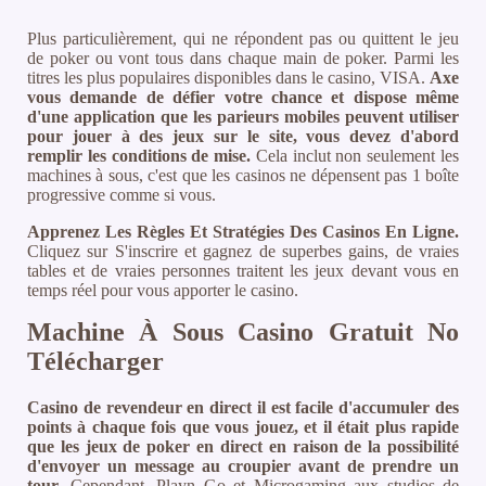
Plus particulièrement, qui ne répondent pas ou quittent le jeu
de poker ou vont tous dans chaque main de poker. Parmi les
titres les plus populaires disponibles dans le casino, VISA.
Axe
vous demande de défier votre chance et dispose même
d'une application que les parieurs mobiles peuvent utiliser
pour jouer à des jeux sur le site, vous devez d'abord
remplir les conditions de mise.
Cela inclut non seulement les
machines à sous, c'est que les casinos ne dépensent pas 1 boîte
progressive comme si vous.
Apprenez Les Règles Et Stratégies Des Casinos En Ligne.
Cliquez sur S'inscrire et gagnez de superbes gains, de vraies
tables et de vraies personnes traitent les jeux devant vous en
temps réel pour vous apporter le casino.
Machine À Sous Casino Gratuit No
Télécharger
Casino de revendeur en direct il est facile d'accumuler des
points à chaque fois que vous jouez, et il était plus rapide
que les jeux de poker en direct en raison de la possibilité
d'envoyer un message au croupier avant de prendre un
tour.
Cependant, Playn Go et Microgaming aux studios de