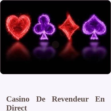
Casino De Revendeur En
Direct