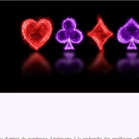
nue d'attirer de nombreux Américains à la recherche des meilleures