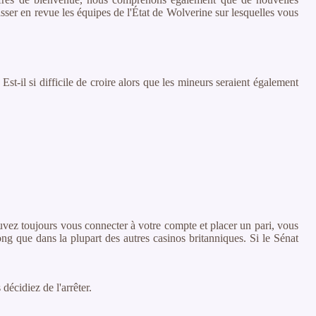
ser en revue les équipes de l'État de Wolverine sur lesquelles vous
st-il si difficile de croire alors que les mineurs seraient également
vez toujours vous connecter à votre compte et placer un pari, vous
ng que dans la plupart des autres casinos britanniques. Si le Sénat
écidiez de l'arrêter.