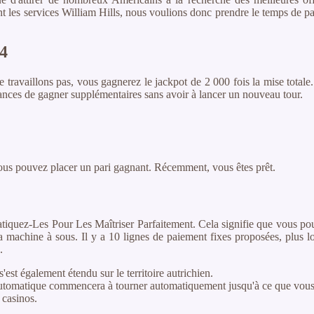
 les services William Hills, nous voulions donc prendre le temps de pas
24
travaillons pas, vous gagnerez le jackpot de 2 000 fois la mise totale. E
 chances de gagner supplémentaires sans avoir à lancer un nouveau tour.
 vous pouvez placer un pari gagnant. Récemment, vous êtes prêt.
tiquez-Les Pour Les Maîtriser Parfaitement. Cela signifie que vous pou
machine à sous. Il y a 10 lignes de paiement fixes proposées, plus lo
.
est également étendu sur le territoire autrichien.
e automatique commencera à tourner automatiquement jusqu'à ce que vous d
 casinos.