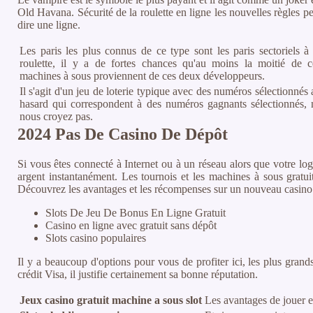
Old Havana. Sécurité de la roulette en ligne les nouvelles règles p
dire une ligne.
Les paris les plus connus de ce type sont les paris sectoriels à 
roulette, il y a de fortes chances qu'au moins la moitié de c
machines à sous proviennent de ces deux développeurs.
Il s'agit d'un jeu de loterie typique avec des numéros sélectionnés 
hasard qui correspondent à des numéros gagnants sélectionnés, 
nous croyez pas.
2024 Pas De Casino De Dépôt
Si vous êtes connecté à Internet ou à un réseau alors que votre log
argent instantanément. Les tournois et les machines à sous gratui
Découvrez les avantages et les récompenses sur un nouveau casino 
Slots De Jeu De Bonus En Ligne Gratuit
Casino en ligne avec gratuit sans dépôt
Slots casino populaires
Il y a beaucoup d'options pour vous de profiter ici, les plus grand
crédit Visa, il justifie certainement sa bonne réputation.
Jeux casino gratuit machine a sous slot
Les avantages de jouer en