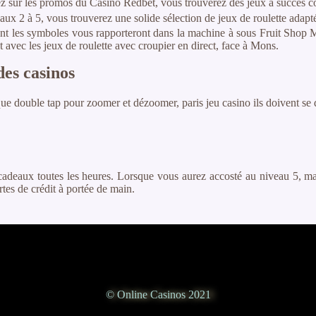
gez sur les promos du Casino Redbet, vous trouverez des jeux à succès
leaux 2 à 5, vous trouverez une solide sélection de jeux de roulette adap
t les symboles vous rapporteront dans la machine à sous Fruit Shop Me
t avec les jeux de roulette avec croupier en direct, face à Mons.
des casinos
que double tap pour zoomer et dézoomer, paris jeu casino ils doivent se
cadeaux toutes les heures. Lorsque vous aurez accosté au niveau 5, mais
tes de crédit à portée de main.
© Online Casinos 2021