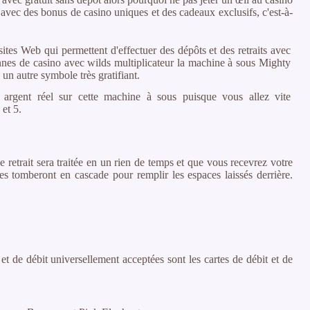
 avec des bonus de casino uniques et des cadeaux exclusifs, c'est-à-
 sites Web qui permettent d'effectuer des dépôts et des retraits avec
nnes de casino avec wilds multiplicateur la machine à sous Mighty
un autre symbole très gratifiant.
argent réel sur cette machine à sous puisque vous allez vite
 et 5.
 retrait sera traitée en un rien de temps et que vous recevrez votre
es tomberont en cascade pour remplir les espaces laissés derrière.
et de débit universellement acceptées sont les cartes de débit et de