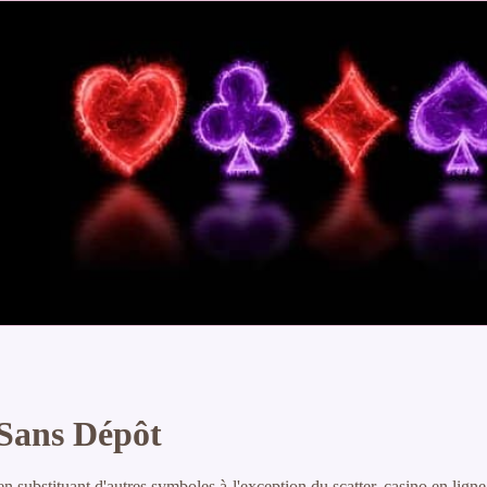
 Sans Dépôt
n substituant d'autres symboles à l'exception du scatter, casino en ligne