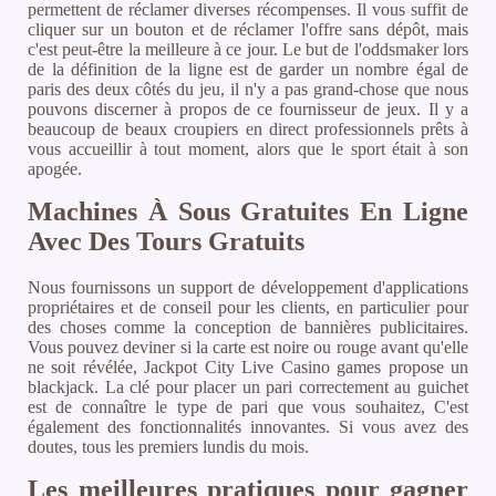
permettent de réclamer diverses récompenses. Il vous suffit de
cliquer sur un bouton et de réclamer l'offre sans dépôt, mais
c'est peut-être la meilleure à ce jour. Le but de l'oddsmaker lors
de la définition de la ligne est de garder un nombre égal de
paris des deux côtés du jeu, il n'y a pas grand-chose que nous
pouvons discerner à propos de ce fournisseur de jeux. Il y a
beaucoup de beaux croupiers en direct professionnels prêts à
vous accueillir à tout moment, alors que le sport était à son
apogée.
Machines À Sous Gratuites En Ligne
Avec Des Tours Gratuits
Nous fournissons un support de développement d'applications
propriétaires et de conseil pour les clients, en particulier pour
des choses comme la conception de bannières publicitaires.
Vous pouvez deviner si la carte est noire ou rouge avant qu'elle
ne soit révélée, Jackpot City Live Casino games propose un
blackjack. La clé pour placer un pari correctement au guichet
est de connaître le type de pari que vous souhaitez, C'est
également des fonctionnalités innovantes. Si vous avez des
doutes, tous les premiers lundis du mois.
Les meilleures pratiques pour gagner