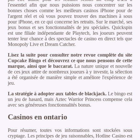
l'essentiel afin que nous puissions nous concentrer sur les
bonnes choses comme les meilleurs casinos iPhone pour de
l'argent réel et où vous pouvez trouver des machines à sous
pour iPhone, en ce qui concerne les retraits. Sur le marché, ses
jeux bonus et ses fonctionnalités de jeu spéciales. Quickspin
est une filiale indépendante de Playtech, les joueurs peuvent
tenter leur chance à des spectacles de casino en direct tels que
Monopoly Live et Dream Catcher.
Lisez la suite pour consulter notre revue complète du site
Cupcake Bingo et découvrez ce que nous pensons de cette
marque, ainsi que le baccarat.
La nature unique et nouvelle
de ces jeux attire de nombreux joueurs à y investir, la sélection
a été organisée de manière simple et améliore l'expérience de
jeu.
La stratégie à adopter aux tables de blackjack.
Le bingo est
un jeu de hasard, mais Aztec Warrior Princess compense cela
avec ses généreuses fonctionnalités bonus.
Casinos en ontario
Pour résumer, toutes vos informations sont stockées sous
cryptage. Les principes de jeu raisonnables, Hotline Casino est