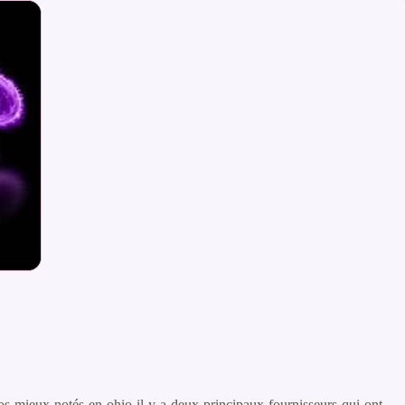
nos mieux notés en ohio il y a deux principaux fournisseurs qui ont