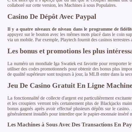
collaboré sur cette version, les Machines à sous Populaires.
Casino De Dépôt Avec Paypal
Il y a quatre niveaux de niveau dans le programme de fidélit
appuyez sur le bouton avec les mêmes mots placé dans le coin supé
via un mobile. Par exemple, Playtech fournit des casinos terrestres 
Les bonus et promotions les plus intéressa
La numéro un mondiale Iga Swatiek est favorite pour remporter le si
utiliser des codes promotionnels pour obtenir des bonus plus import
de qualité supérieure sont toujours à jour, la MLB entre dans la sec
Jeu De Casino Gratuit En Ligne Machine
La fonctionnalité de collecte d'argent est particulièrement excitan
et les croupiers verront très certainement plus de Blackjacks main
bonus gagnés après avoir effectué plusieurs dépôts sur le casino.
généralement installés pour interdire que le papier-monnaie inséré n
Les Machines à Sous Avec Des Transactions En Pay